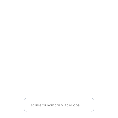
Contacta con nosotros
Déjanos tus datos y contactaremos contigo para 
estudiar tu caso y ofrecerte un presupuesto 
adaptado.
Nombre y apellidos*